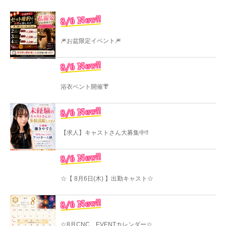
8/6 New!!
🎆お盆限定イベント🎆
8/6 New!!
浴衣ベント開催👘
8/6 New!!
【求人】キャストさん大募集中!!
8/6 New!!
☆【 8月6日(木) 】出勤キャスト☆
8/6 New!!
☆8月CNC EVENTカレンダー☆