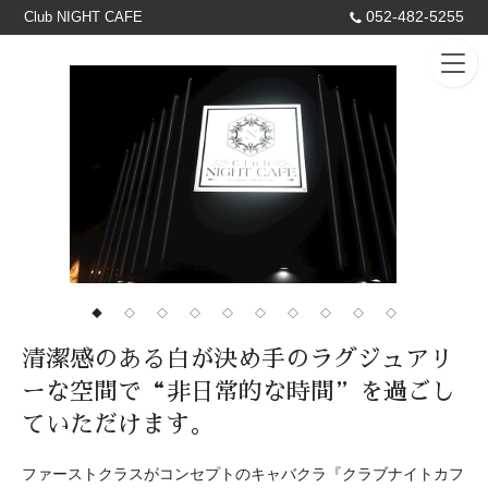
052-482-5255
Club NIGHT CAFE
◆
◇
◇
◇
◇
◇
◇
◇
◇
◇
清潔感のある白が決め手のラグジュアリ
ーな空間で“非日常的な時間”を過ごし
ていただけます。
ファーストクラスがコンセプトのキャバクラ『クラブナイトカフ