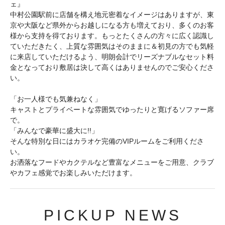
ェ』
中村公園駅前に店舗を構え地元密着なイメージはありますが、東
京や大阪など県外からお越しになる方も増えており、多くのお客
様から支持を得ております。もっとたくさんの方々に広く認識し
ていただきたく、上質な雰囲気はそのままに＆初見の方でも気軽
に来店していただけるよう、明朗会計でリーズナブルなセット料
金となっており敷居は決して高くはありませんのでご安心くださ
い。
「お一人様でも気兼ねなく」
キャストとプライベートな雰囲気でゆったりと寛げるソファー席
で。
「みんなで豪華に盛大に!!」
そんな特別な日にはカラオケ完備のVIPルームをご利用くださ
い。
お洒落なフードやカクテルなど豊富なメニューをご用意、クラブ
やカフェ感覚でお楽しみいただけます。
PICKUP NEWS