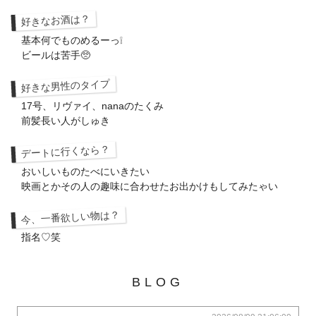
好きなお酒は？
基本何でものめるーっ❕
ビールは苦手🥺
好きな男性のタイプ
17号、リヴァイ、nanaのたくみ
前髪長い人がしゅき
デートに行くなら？
おいしいものたべにいきたい
映画とかその人の趣味に合わせたお出かけもしてみたゃい
今、一番欲しい物は？
指名♡笑
BLOG