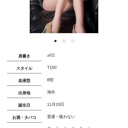
◆
◇
◇
👶🏻
肩書き
T150
スタイル
B型
血液型
海外
出身地
11月19日
誕生日
普通・吸わない
お酒・タバコ