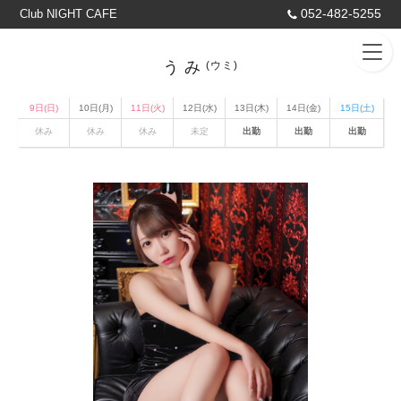
052-482-5255
Club NIGHT CAFE
うみ
(ウミ)
9日(日)
10日(月)
11日(火)
12日(水)
13日(木)
14日(金)
15日(土)
休み
休み
休み
未定
出勤
出勤
出勤