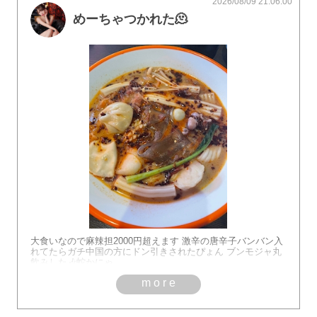
2026/08/09 21:06:00
めーちゃつかれた🫠
大食いなので麻辣担2000円超えます 激辛の唐辛子バンバン入
れてたらガチ中国の方にドン引きされたぴょん ブンモジャ丸
飲みした🎶蛇かにゃ
more