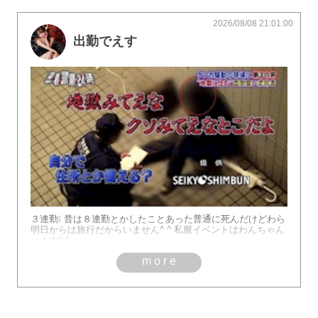
2026/08/08 21:01:00
出勤でえす
３連勤❕ 昔は８連勤とかしたことあった普通に死んだけどわら
明日からは旅行だからいません^ ^ 私服イベントはわんちゃん
います^ ^
more