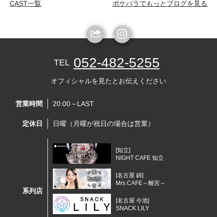
CAST一覧
ポケパラでもっとブログを見る
052-482-5255
TEL
オフィシャルを見たとお伝えください
営業時間
20:00～LAST
定休日
日曜（月曜が祝日の場合は営業）
[知立]
NIGHT CAFE 知立
[名古屋 錦]
Mrs.CAFE～離宮～
系列店
[名古屋 今池]
SNACK LILY