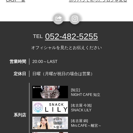
CAST一覧
ポケパラでもっとブログを見る
052-482-5255
TEL
オフィシャルを見たとお伝えください
営業時間
20:00～LAST
定休日
日曜（月曜が祝日の場合は営業）
[知立]
NIGHT CAFE 知立
[名古屋 今池]
SNACK LILY
系列店
[名古屋 錦]
Mrs.CAFE～離宮～