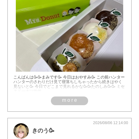
こんばんは🥳🥳まみです🥳 今日はおやすみ🥳 この前ハンター
ハンターのさわりだけ見て寝落ちしちゃったから続きはやく
見ないと🥳 今日でどこまで見れるかな🥳🥳たのしみ🥳🥳 ミセ
スドーナツ🫶🫶
more
2026/08/06 12:14:00
きのう🥳