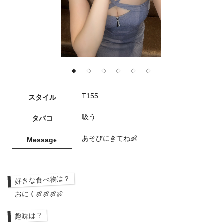
◆
◇
◇
◇
◇
◇
T155
スタイル
吸う
タバコ
あそびにきてね👶
Message
好きな食べ物は？
おにく🍖🍖🍖🍖
趣味は？