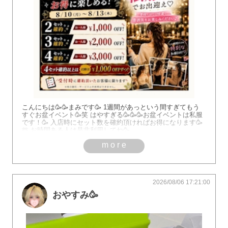
こんにちは🥳🥳まみです🥳 1週間があっという間すぎてもう
すぐお盆イベント🥳笑 はやすぎる🥳🥳🥳お盆イベントは私服
です！🥳 入店時にセット数を確約頂ければお得になります🥳
🫶 お時間ある人は是非利用してね🥳
more
2026/08/06 17:21:00
おやすみ🥳