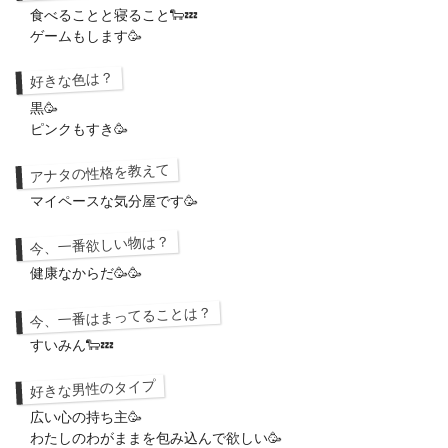
食べることと寝ること🐑💤
ゲームもします🥳
好きな色は？
黒🥳
ピンクもすき🥳
アナタの性格を教えて
マイペースな気分屋です🥳
今、一番欲しい物は？
健康なからだ🥳🥳
今、一番はまってることは？
すいみん🐑💤
好きな男性のタイプ
広い心の持ち主🥳
わたしのわがままを包み込んで欲しい🥳