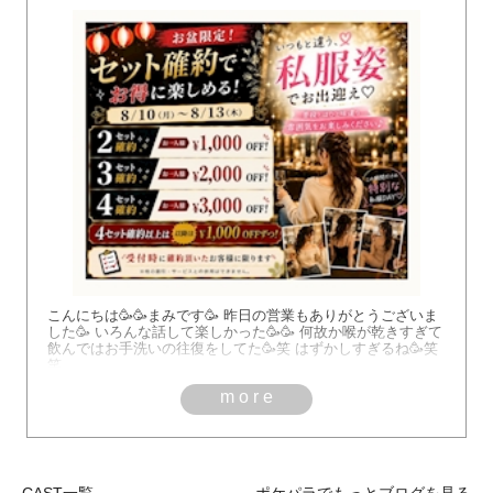
こんにちは🥳🥳まみです🥳 昨日の営業もありがとうございま
した🥳 いろんな話して楽しかった🥳🥳 何故か喉が乾きすぎて
飲んではお手洗いの往復をしてた🥳笑 はずかしすぎるね🥳笑
笑
more