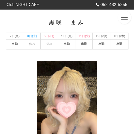
052-482-5255
Club NIGHT CAFE
黒咲 まみ
7日(金)
8日(土)
9日(日)
10日(月)
11日(火)
12日(水)
13日(木)
出勤
休み
休み
出勤
出勤
出勤
出勤