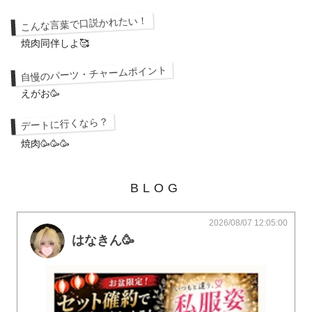
こんな言葉で口説かれたい！
焼肉同伴しよ🥰
自慢のパーツ・チャームポイント
えがお🥳
デートに行くなら？
焼肉🥳🥳🥳
BLOG
2026/08/07 12:05:00
はなきん🥳