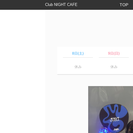
Club NIGHT CAFE
TOP
8日(土)
9日(日)
休み
休み