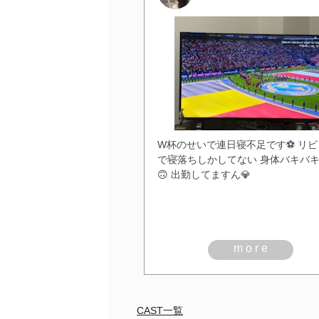
W杯のせいで連日寝不足です⚽ リビ
で寝落ちしかしてない 身体バキバ
🙃 出勤してますん💎
more
CAST一覧