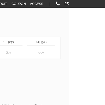
RUIT
COUPON
ACCESS
｜
13日(木)
14日(金)
休み
休み