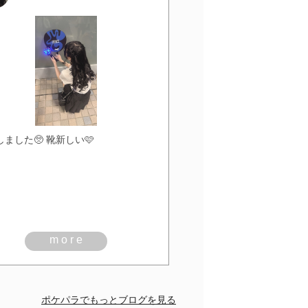
ました🥺 靴新しい🩷
more
ポケパラでもっとブログを見る