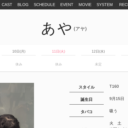
CAST
BLOG
SCHEDULE
EVENT
MOVIE
SYSTEM
REC
あや
(アヤ)
10日(月)
11日(火)
12日(水)
休み
休み
未定
T160
スタイル
9月15日
誕生日
吸う
タバコ
火 土