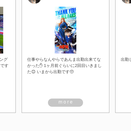
ング
仕事やらなんやらであんま出勤出来てな
出勤し
キです
かった✋ 1ヶ月前ぐらいに2回目いきまし
た😊 いまから出勤です🥺
more